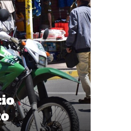
cio
to