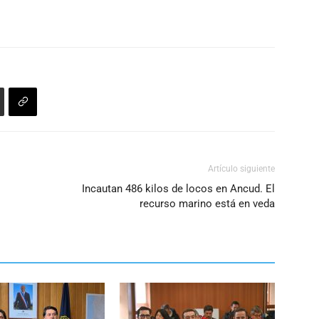
para
volumen.
aumentar
o
disminuir
el
volumen.
Artículo siguiente
Incautan 486 kilos de locos en Ancud. El
recurso marino está en veda