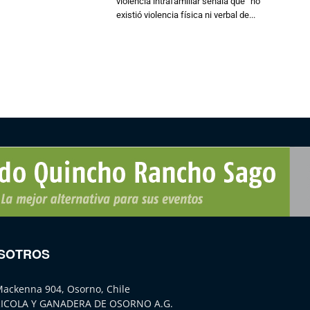
violencia intrafamiliar señala que “no
existió violencia física ni verbal de...
SOTROS
Mackenna 904, Osorno, Chile
ICOLA Y GANADERA DE OSORNO A.G.