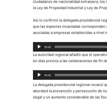
ciudadanos de nacionalidad extranjera, los c
la Ley de Propiedad Industrial y Ley de Prop
Así lo confirmó la delegada presidencial re
que las especies incautadas corresponden a
asociadas a empresas establecidas a nivel 
Reproductor
00:00
de
La autoridad regional añadió que el operati
audio
en días previos a las celebraciones de fin d
Reproductor
00:00
de
La delegada presidencial regional recalcó qu
audio
abordará la prevención y persecución de lo
ilegal y un aumento considerable de las fisc