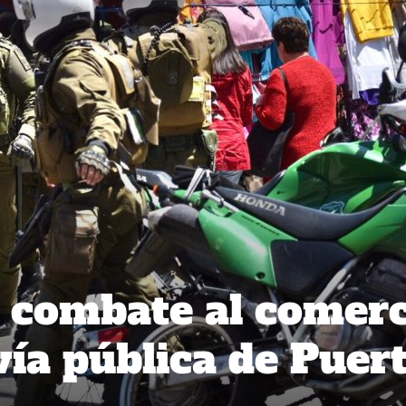
n combate al comer
 vía pública de Puer