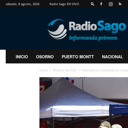
sábado, 8 agosto, 2026
Radio Sago EN VIVO
RadioSago
INICIO
OSORNO
PUERTO MONTT
NACIONAL
Inicio
Noticia del Día
Intensifican combate al comer