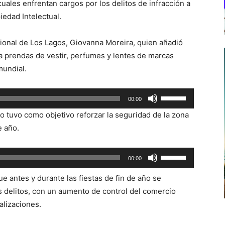
uales enfrentan cargos por los delitos de infracción a
iedad Intelectual.
gional de Los Lagos, Giovanna Moreira, quien añadió
 prendas de vestir, perfumes y lentes de marcas
mundial.
Utiliza
00:00
las
vo tuvo como objetivo reforzar la seguridad de la zona
teclas
e año.
de
flecha
Utiliza
00:00
arriba/abajo
las
para
e antes y durante las fiestas de fin de año se
teclas
aumentar
s delitos, con un aumento de control del comercio
de
o
alizaciones.
flecha
disminuir
arriba/abajo
el