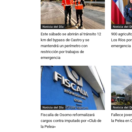
Noticia del Día
Noticia del D
Este sábado se abrirán al tránsito 12
900 agricult
km del bypass de Castro y se
Los Ríos por
mantendrá un perímetro con
emergencia 
restricción por trabajos de
emergencia
Noticia del Día
Noticia del D
Fiscalía de Osorno reformalizará
Fallece jove
cargos contra imputado por «Club de
la Pelea en 
la Pelea»