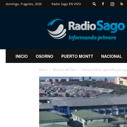
domingo, 9 agosto, 2026
Radio Sago EN VIVO
RadioSago
INICIO
OSORNO
PUERTO MONTT
NACIONAL
Inicio
Noticia del Día
Interpondrán querella por ag