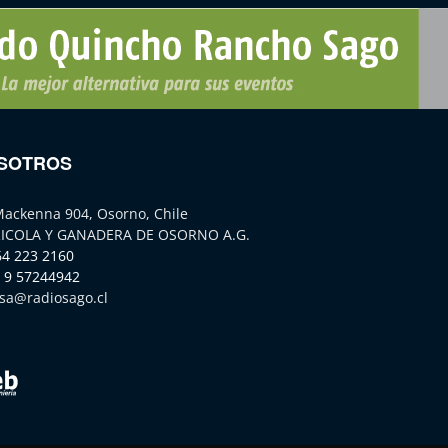
SOTROS
Mackenna 904, Osorno, Chile
ICOLA Y GANADERA DE OSORNO A.G.
64 223 2160
 9 57244942
sa@radiosago.cl