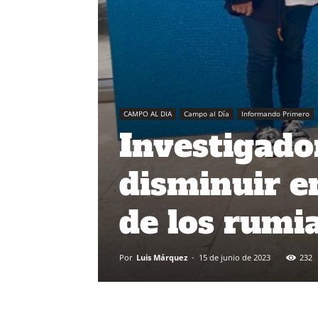
CAMPO AL DIA
Campo al Día
Informando Primero
Investigado
disminuir e
de los rumi
Por
Luis Márquez
-
15 de junio de 2023
232