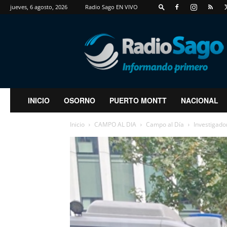
jueves, 6 agosto, 2026
Radio Sago EN VIVO
RadioSago
INICIO
OSORNO
PUERTO MONTT
NACIONAL
Inicio
CAMPO AL DIA
Campo al Día
Investigado