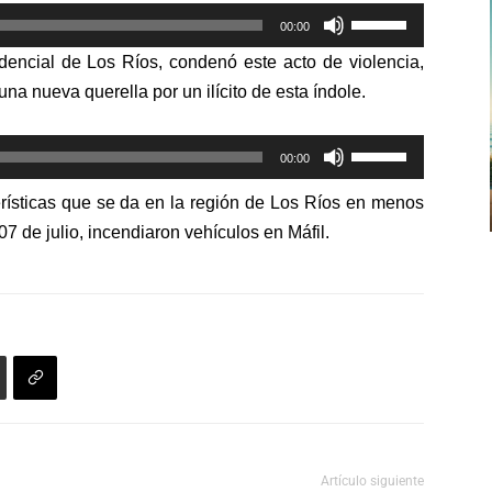
Utiliza
00:00
las
encial de Los Ríos, condenó este acto de violencia,
teclas
a nueva querella por un ilícito de esta índole.
de
flecha
Utiliza
arriba/abajo
00:00
las
para
rísticas que se da en la región de Los Ríos en menos
teclas
aumentar
 de julio, incendiaron vehículos en Máfil.
de
o
flecha
disminuir
arriba/abajo
el
para
volumen.
aumentar
o
disminuir
el
volumen.
Artículo siguiente