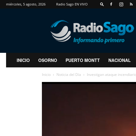
miércoles, 5 agosto, 2026
Radio Sago EN VIVO
RadioSago
INICIO
OSORNO
PUERTO MONTT
NACIONAL
Inicio
Noticia del Día
Investigan ataque incendiari