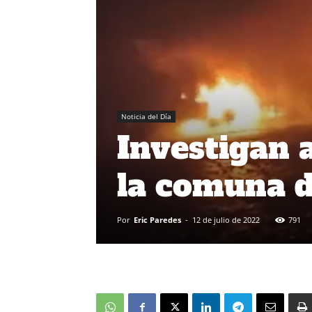
Noticia del Día
Investigan 
la comuna d
Por
Eric Paredes
-
12 de julio de 2022
791