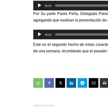
Reproductor
00:00
de
Por Su parte Paola Peña, Delegada Presid
audio
agregando que evalúan la presentación de un
Reproductor
00:00
de
Este es el segundo hecho de estas caracte
audio
de una semana, recordando que el pasado 07
Artículo anterior