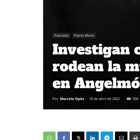
Policiales
Puerto Montt
Investigan 
rodean la 
en Angelmó
Por
Marcelo Opitz
-
18 de abril de 2022
504