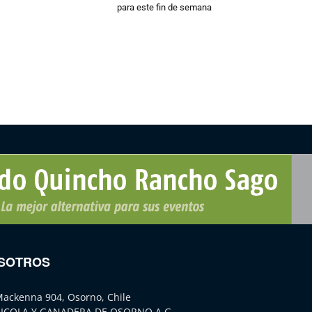
para este fin de semana
SOTROS
Mackenna 904, Osorno, Chile
ICOLA Y GANADERA DE OSORNO A.G.