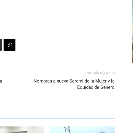
arriba/abajo
para
aumentar
o
disminuir
el
volumen.
Artículo siguiente
ta
Nombran a nueva Seremi de la Mujer y la
Equidad de Género