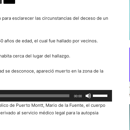
n para esclarecer las circunstancias del deceso de un
 años de edad, el cual fue hallado por vecinos.
abita cerca del lugar del hallazgo.
dad se desconoce, apareció muerto en la zona de la
Utiliza
00:00
las
blico de Puerto Montt, Mario de la Fuente, el cuerpo
teclas
erivado al servicio médico legal para la autopsia
de
flecha