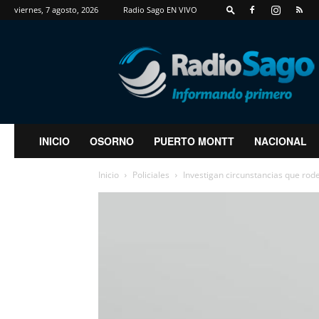
viernes, 7 agosto, 2026
Radio Sago EN VIVO
RadioSago
INICIO
OSORNO
PUERTO MONTT
NACIONAL
Inicio
Policiales
Investigan circunstancias que ro