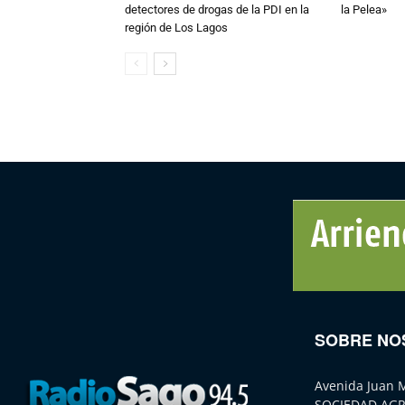
detectores de drogas de la PDI en la
la Pelea»
región de Los Lagos
SOBRE NO
Avenida Juan 
SOCIEDAD AGR