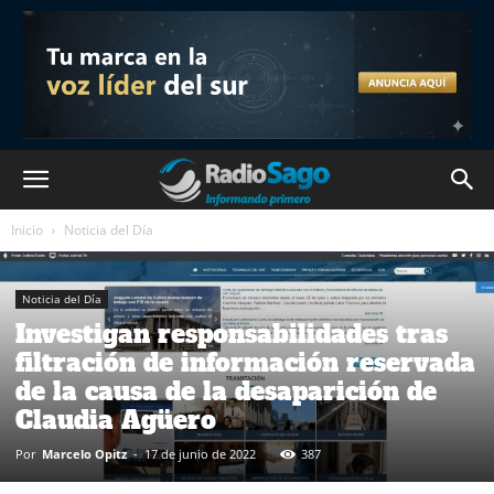
Inicio
Noticia del Día
Noticia del Día
Investigan responsabilidades tras
filtración de información reservada
de la causa de la desaparición de
Claudia Agüero
Por
Marcelo Opitz
-
17 de junio de 2022
387