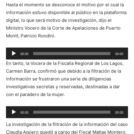
Hasta el momento se desconoce el motivo por el cual la
información estuvo disponible al público en la plataforma
digital, lo que será motivo de investigación, dijo el
Ministro Vocero de la Corte de Apelaciones de Puerto
Montt, Patricio Rondini.
Reproductor
00:00
00:00
de
En tanto, la Vocera de la Fiscalía Regional de Los Lagos,
audio
Carmen Barra, confirmó que debido a la filtración de la
información se frustraron una serie de diligencias
investigativas secretas y reservadas, destinadas a dar
con el paradero de la mujer.
Reproductor
00:00
00:00
de
La investigación de la filtración de la información del caso
audio
Claudia Agüero quedó a cargo del Fiscal Matías Montero.