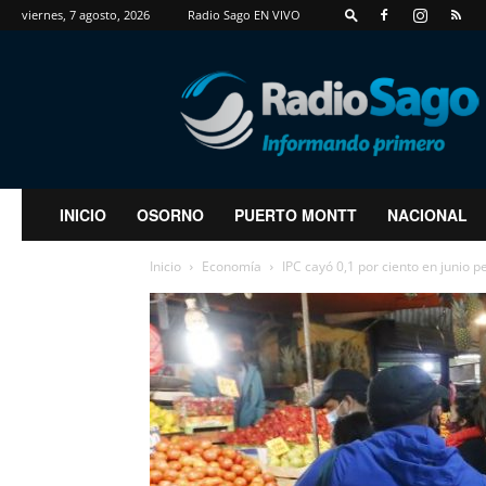
viernes, 7 agosto, 2026
Radio Sago EN VIVO
RadioSago
INICIO
OSORNO
PUERTO MONTT
NACIONAL
Inicio
Economía
IPC cayó 0,1 por ciento en junio pe