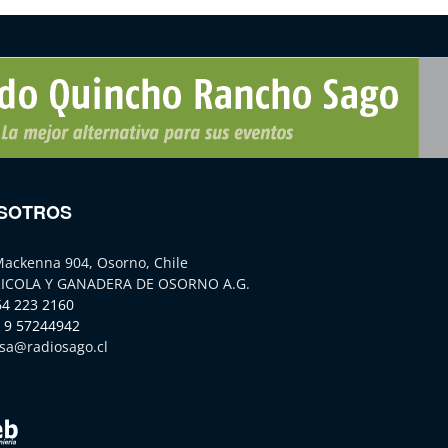
SOTROS
Mackenna 904, Osorno, Chile
ICOLA Y GANADERA DE OSORNO A.G.
64 223 2160
 9 57244942
sa@radiosago.cl