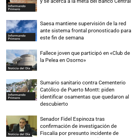
y se acerca a la meta del Banco Central
Informando
Primero
Saesa mantiene supervisión de la red
ante sistema frontal pronosticado para
Informando
este fin de semana
Primero
Fallece joven que participó en «Club de
la Pelea en Osorno»
Noticia del Día
Sumario sanitario contra Cementerio
Católico de Puerto Montt: piden
Informando
identificar osamentas que quedaron al
Primero
descubierto
Senador Fidel Espinoza tras
confirmación de investigación de
Fiscalía por presunto incidente de
Noticia del Día