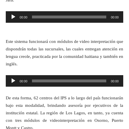
Reproductor
00:00
00:00
de
audio
Este sistema funcionará con módulos de video interpretación que
dispondrán todas las sucursales, las cuales entregan atención en
lengua creole,
practicada por la comunidad haitiana y también
e
n
inglés.
Reproductor
00:00
00:00
de
audio
De esta forma,
62 centros del IPS a lo largo del país
funcionarán
bajo esta modalidad
,
brindando asesoría
por
ejecutivos
de la
institución estatal. La región de Los Lagos, en tanto, ya cuenta
con tres módulos de videointerpretación en Osorno, Puerto
Montt y Castro.