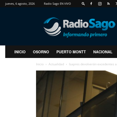
jueves, 6 agosto, 2026
Radio Sago EN VIVO
RadioSago
INICIO
OSORNO
PUERTO MONTT
NACIONAL
Inicio
Actualidad
Isapres devolverán excedentes a 