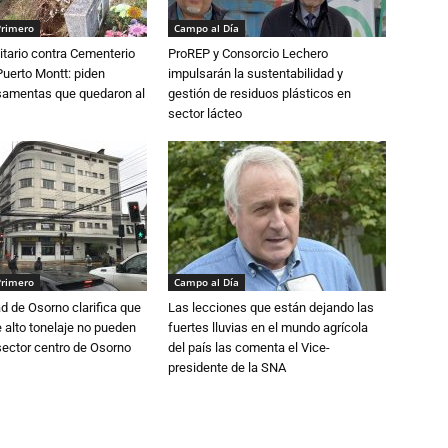
Primero
Campo al Día
tario contra Cementerio
ProREP y Consorcio Lechero
Puerto Montt: piden
impulsarán la sustentabilidad y
osamentas que quedaron al
gestión de residuos plásticos en
sector lácteo
Primero
Campo al Día
d de Osorno clarifica que
Las lecciones que están dejando las
alto tonelaje no pueden
fuertes lluvias en el mundo agrícola
 sector centro de Osorno
del país las comenta el Vice-
presidente de la SNA