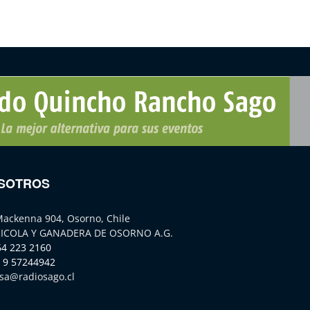
SOTROS
Mackenna 904, Osorno, Chile
ICOLA Y GANADERA DE OSORNO A.G.
64 223 2160
 9 57244942
sa@radiosago.cl