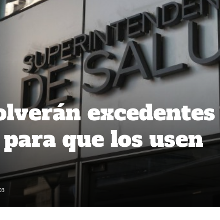
olverán excedentes
s para que los usen
03