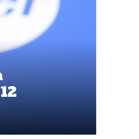
a
 12