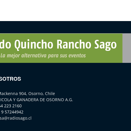
SOTROS
Mackenna 904, Osorno, Chile
ICOLA Y GANADERA DE OSORNO A.G.
64 223 2160
 9 57244942
sa@radiosago.cl