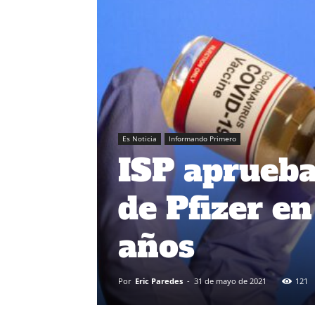
Es Noticia
Informando Primero
ISP aprueba
de Pfizer e
años
Por
Eric Paredes
-
31 de mayo de 2021
121