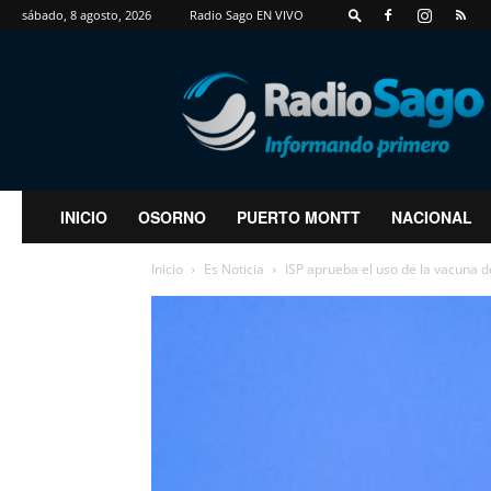
sábado, 8 agosto, 2026
Radio Sago EN VIVO
RadioSago
INICIO
OSORNO
PUERTO MONTT
NACIONAL
Inicio
Es Noticia
ISP aprueba el uso de la vacuna d