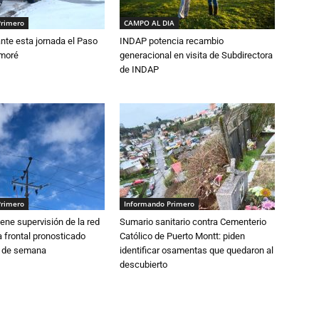
Primero
CAMPO AL DIA
nte esta jornada el Paso
INDAP potencia recambio
amoré
generacional en visita de Subdirectora
de INDAP
Primero
Informando Primero
ne supervisión de la red
Sumario sanitario contra Cementerio
 frontal pronosticado
Católico de Puerto Montt: piden
n de semana
identificar osamentas que quedaron al
descubierto