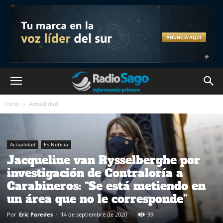
Inicio
Actualidad
Actualidad
Es Noticia
Jacqueline van Rysselberghe por
investigación de Contraloría a
Carabineros: “Se está metiendo en
un área que no le corresponde”
Por
Eric Paredes
-
14 de septiembre de 2020
99