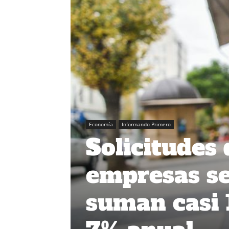
Economía
Informando Primero
Solicitudes
empresas se
suman casi 