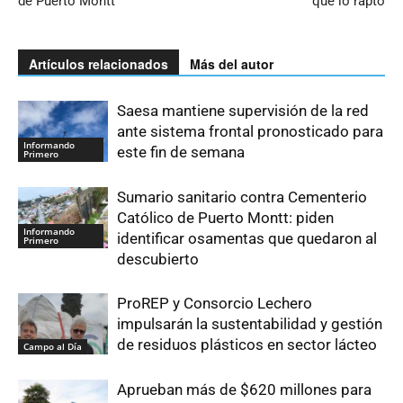
de Puerto Montt
que lo raptó
Artículos relacionados
Más del autor
Saesa mantiene supervisión de la red
ante sistema frontal pronosticado para
Informando
este fin de semana
Primero
Sumario sanitario contra Cementerio
Católico de Puerto Montt: piden
Informando
identificar osamentas que quedaron al
Primero
descubierto
ProREP y Consorcio Lechero
impulsarán la sustentabilidad y gestión
de residuos plásticos en sector lácteo
Campo al Día
Aprueban más de $620 millones para