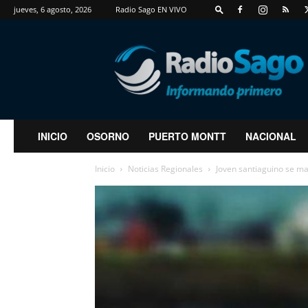
jueves, 6 agosto, 2026
Radio Sago EN VIVO
RadioSago
INICIO
OSORNO
PUERTO MONTT
NACIONAL
Inicio
Noticias Regionales
Joven santiaguino se m