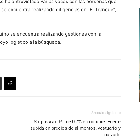
 se ha entrevistado varias veces con las personas que
teclas
y se encuentra realizando diligencias en “El Tranque”,
de
flecha
arriba/abajo
uino se encuentra realizando gestiones con la
para
oyo logístico a la búsqueda.
aumentar
o
disminuir
el
volumen.
Artículo siguiente
Sorpresivo IPC de 0,7% en octubre: Fuerte
subida en precios de alimentos, vestuario y
calzado