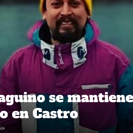
aguino se mantien
o en Castro
524