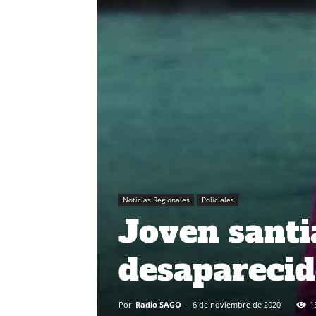
Noticias Regionales
Policiales
Joven santi
desaparecid
Por
Radio SAGO
-
6 de noviembre de 2020
1