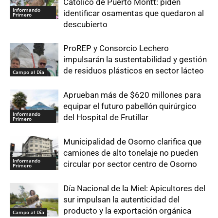
Católico de Puerto Montt: piden
Informando
identificar osamentas que quedaron al
Primero
descubierto
ProREP y Consorcio Lechero
impulsarán la sustentabilidad y gestión
de residuos plásticos en sector lácteo
Campo al Día
Aprueban más de $620 millones para
equipar el futuro pabellón quirúrgico
Informando
del Hospital de Frutillar
Primero
Municipalidad de Osorno clarifica que
camiones de alto tonelaje no pueden
Informando
circular por sector centro de Osorno
Primero
Día Nacional de la Miel: Apicultores del
sur impulsan la autenticidad del
producto y la exportación orgánica
Campo al Día