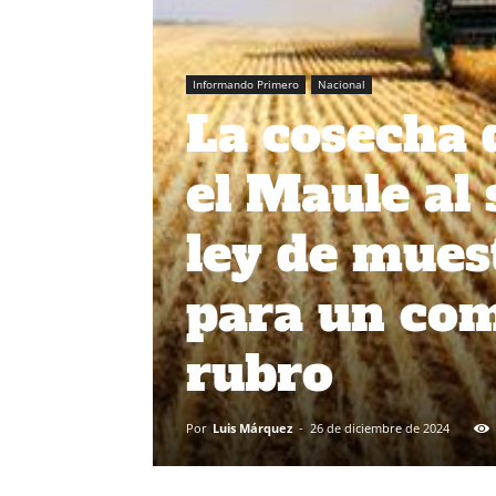
Informando Primero
Nacional
La cosecha 
el Maule al 
ley de mues
para un com
rubro
Por
Luis Márquez
-
26 de diciembre de 2024