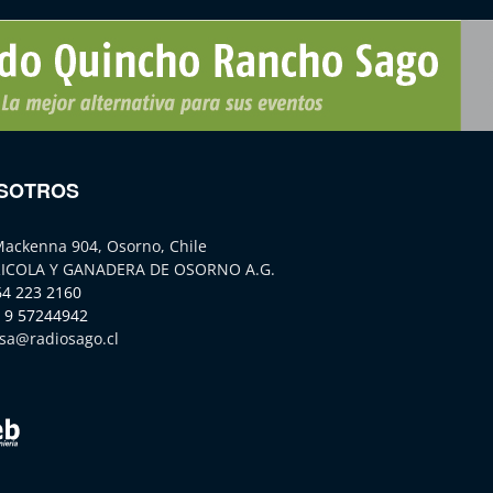
SOTROS
Mackenna 904, Osorno, Chile
ICOLA Y GANADERA DE OSORNO A.G.
64 223 2160
 9 57244942
sa@radiosago.cl