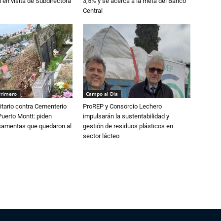
 en visita de Subdirectora
3,5% y se acerca a la meta del Banco
Central
Primero
Campo al Día
tario contra Cementerio
ProREP y Consorcio Lechero
Puerto Montt: piden
impulsarán la sustentabilidad y
osamentas que quedaron al
gestión de residuos plásticos en
sector lácteo