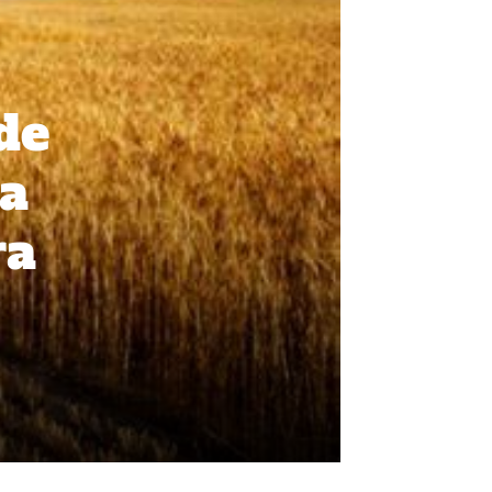
de
za
ra