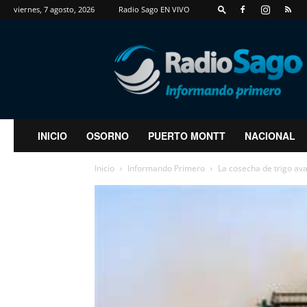
viernes, 7 agosto, 2026
Radio Sago EN VIVO
RadioSago
INICIO
OSORNO
PUERTO MONTT
NACIONAL
Inicio
Informando Primero
La cosecha de trigo ava