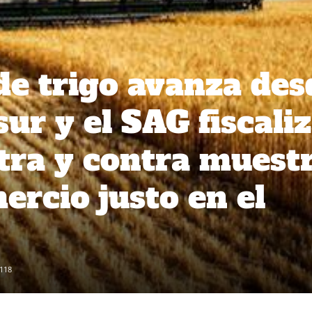
de trigo avanza des
sur y el SAG fiscali
tra y contra muest
ercio justo en el
118