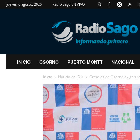
jueves, 6 agosto, 2026
Radio Sago EN VIVO
RadioSago
INICIO
OSORNO
PUERTO MONTT
NACIONAL
Inicio
Noticia del Día
Gremios de Osorno exigen renu