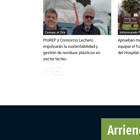
Campo al Día
Informando 
ProREP y Consorcio Lechero
Aprueban má
impulsarán la sustentabilidad y
equipar el fu
gestión de residuos plásticos en
del Hospital 
sector lácteo