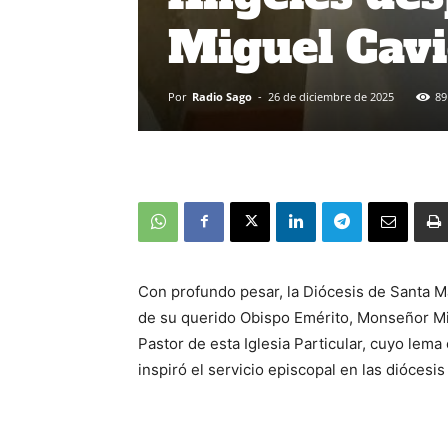
Miguel Cavi
Por
Radio Sago
-
26 de diciembre de 2025
89
Con profundo pesar, la Diócesis de Santa Ma
de su querido Obispo Emérito, Monseñor Mi
Pastor de esta Iglesia Particular, cuyo lem
inspiró el servicio episcopal en las diócesi