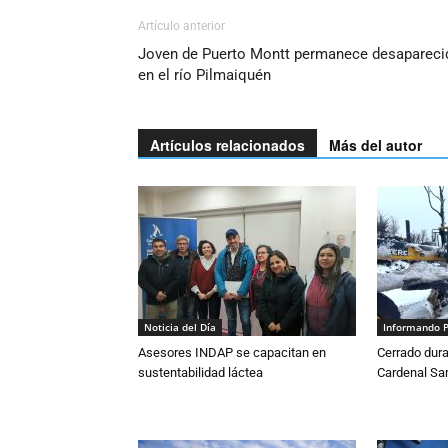
Artículo anterior
Joven de Puerto Montt permanece desapareci
en el río Pilmaiquén
Artículos relacionados
Más del autor
Noticia del Día
Informando 
Asesores INDAP se capacitan en
Cerrado dura
sustentabilidad láctea
Cardenal S