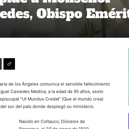
edes, Obispo Eméri
ría de los Ángeles comunica el sensible fallecimiento
guel Caviedes Medina, a la edad de 95 años, sexto
a episcopal “Ut Mundus Credat” (Que el mundo crea)
s del sur del país donde desplegó su ministerio.
Nacido en Coltauco, Diócesis de
Rancagua, el 30 de enero de 1930,