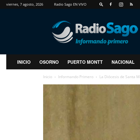
viernes, 7 agosto, 2026
Radio Sago EN VIVO
RadioSago
INICIO
OSORNO
PUERTO MONTT
NACIONAL
Inicio
Informando Primero
La Diócesis de Santa M