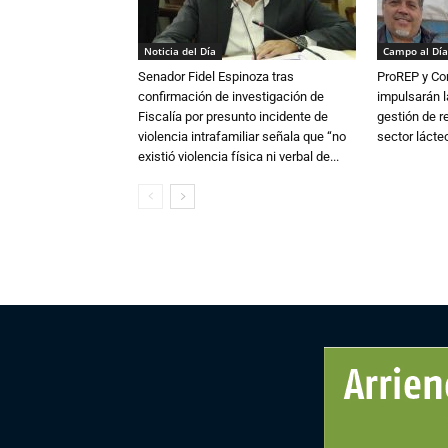
Noticia del Día
Campo al Día
Senador Fidel Espinoza tras
ProREP y Co
confirmación de investigación de
impulsarán l
Fiscalía por presunto incidente de
gestión de r
violencia intrafamiliar señala que “no
sector lácte
existió violencia física ni verbal de...