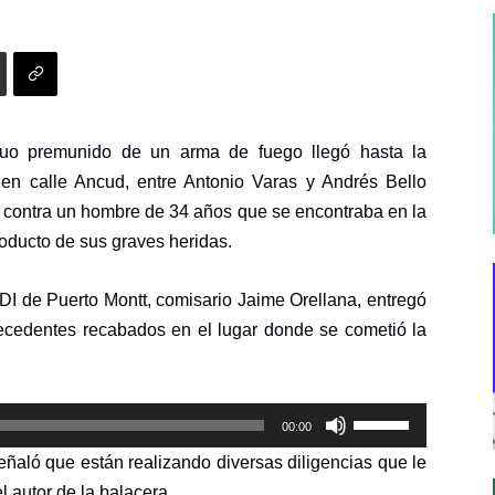
duo premunido de un arma de fuego llegó hasta la
 en calle Ancud, entre Antonio Varas y Andrés Bello
s contra un hombre de 34 años que se encontraba en la
roducto de sus graves heridas.
PDI de Puerto Montt, comisario Jaime Orellana, entregó
tecedentes recabados en el lugar donde se cometió la
Utiliza
00:00
las
 señaló que están realizando diversas diligencias que le
teclas
l autor de la balacera.