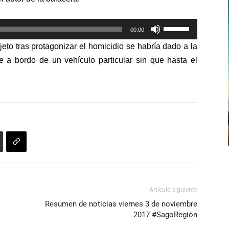
de
flecha
Utiliza
arriba/abajo
00:00
las
para
eto tras protagonizar el homicidio se habría dado a la
teclas
aumentar
 a bordo de un vehículo particular sin que hasta el
de
o
flecha
disminuir
arriba/abajo
el
para
volumen.
aumentar
o
disminuir
el
volumen.
Artículo siguiente
Resumen de noticias viernes 3 de noviembre
2017 #SagoRegión