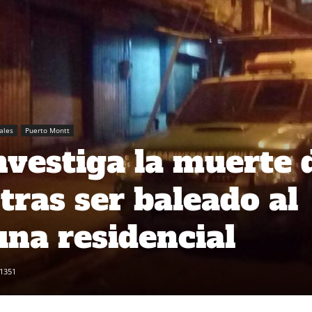
iales
Puerto Montt
investiga la muerte 
tras ser baleado al
una residencial
1351