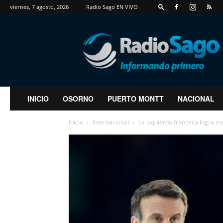
viernes, 7 agosto, 2026
Radio Sago EN VIVO
RadioSago
INICIO
OSORNO
PUERTO MONTT
NACIONAL
Inicio
Internacional
La izquierda francesa logra ma