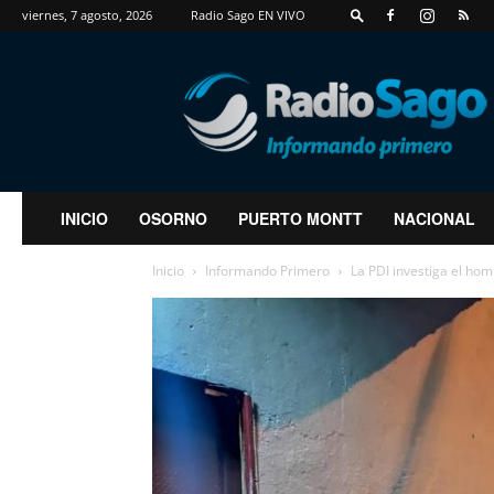
viernes, 7 agosto, 2026
Radio Sago EN VIVO
RadioSago
INICIO
OSORNO
PUERTO MONTT
NACIONAL
Inicio
Informando Primero
La PDI investiga el hom