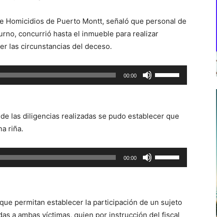
de Homicidios de Puerto Montt, señaló que personal de
e turno, concurrió hasta el inmueble para realizar
cer las circunstancias del deceso.
Utiliza
00:00
las
teclas
de
de las diligencias realizadas se pudo establecer que
flecha
a riña.
arriba/abajo
para
Utiliza
00:00
aumentar
las
o
teclas
disminuir
de
el
 que permitan establecer la participación de un sujeto
flecha
volumen.
as a ambas víctimas, quien por instrucción del fiscal
arriba/abajo