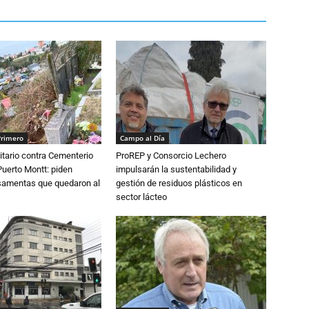
Primero
Campo al Día
tario contra Cementerio
ProREP y Consorcio Lechero
Puerto Montt: piden
impulsarán la sustentabilidad y
osamentas que quedaron al
gestión de residuos plásticos en
sector lácteo