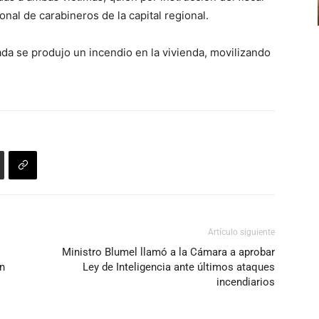
al de carabineros de la capital regional.
para
aumentar
a se produjo un incendio en la vivienda, movilizando
o
disminuir
el
volumen.
Artículo siguiente
Ministro Blumel llamó a la Cámara a aprobar
ón
Ley de Inteligencia ante últimos ataques
incendiarios