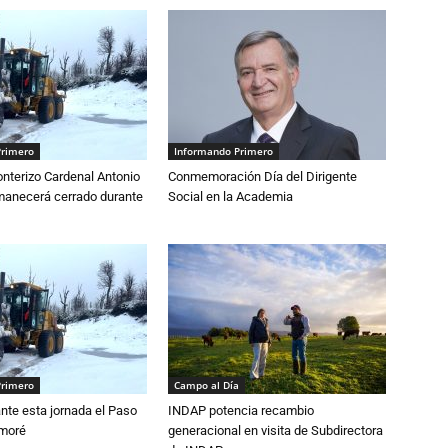
Primero
Informando Primero
nterizo Cardenal Antonio
Conmemoración Día del Dirigente
anecerá cerrado durante
Social en la Academia
Primero
Campo al Día
nte esta jornada el Paso
INDAP potencia recambio
amoré
generacional en visita de Subdirectora