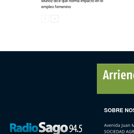
Muñoz dice que norma impactó en el
empleo femenino
SOBRE NO
Avenida Juan 
SOCIEDAD AGR