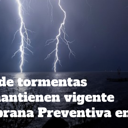
de tormentas
mantienen vigente
prana Preventiva e