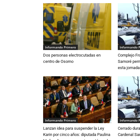
Informando Primero
Informando 
Dos personas electrocutadas en
Complejo Fro
centro de Osorno
Samoré perm
esta jornada
Informando Primero
Informando 
Lanzan idea para suspender la Ley
Cerrado dura
Karin por cinco años: diputada Paulina
Cardenal S