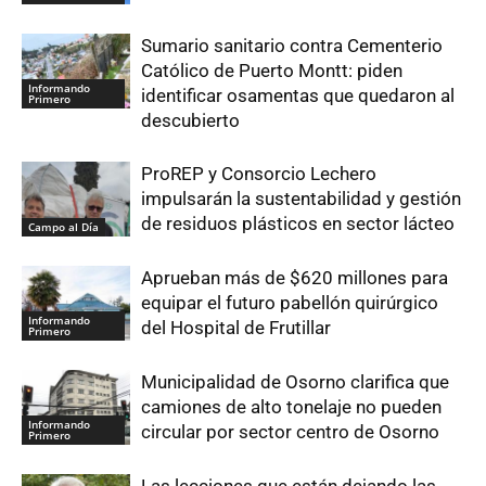
Sumario sanitario contra Cementerio
Católico de Puerto Montt: piden
Informando
identificar osamentas que quedaron al
Primero
descubierto
ProREP y Consorcio Lechero
impulsarán la sustentabilidad y gestión
de residuos plásticos en sector lácteo
Campo al Día
Aprueban más de $620 millones para
equipar el futuro pabellón quirúrgico
Informando
del Hospital de Frutillar
Primero
Municipalidad de Osorno clarifica que
camiones de alto tonelaje no pueden
Informando
circular por sector centro de Osorno
Primero
Las lecciones que están dejando las