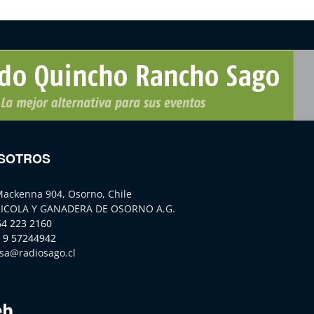
SOTROS
Mackenna 904, Osorno, Chile
ICOLA Y GANADERA DE OSORNO A.G.
64 223 2160
 9 57244942
sa@radiosago.cl