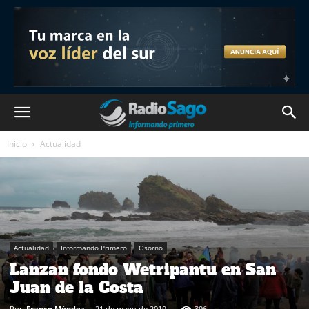
Inicio
Actualidad
Actualidad
Informando Primero
Osorno
Lanzan fondo Wetripantu en San
Juan de la Costa
Por
Franco Méndez
-
21 de mayo de 2019
396