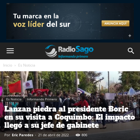
Inicio
Es Noticia
Es Noticia
Informando Primero
Lanzan piedra al presidente Boric
en su visita a Coquimbo: El impacto
llegó a su jefe de gabinete
Por
Eric Paredes
-
21 de abril de 2022
806