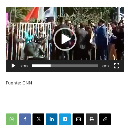
Reproductor
de
vídeo
00:00
00:08
Fuente: CNN