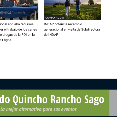
ía
CAMPO AL DIA
ional aprueba recursos
INDAP potencia recambio
er el trabajo de los canes
generacional en visita de Subdirectora
e drogas de la PDI en la
de INDAP
os Lagos