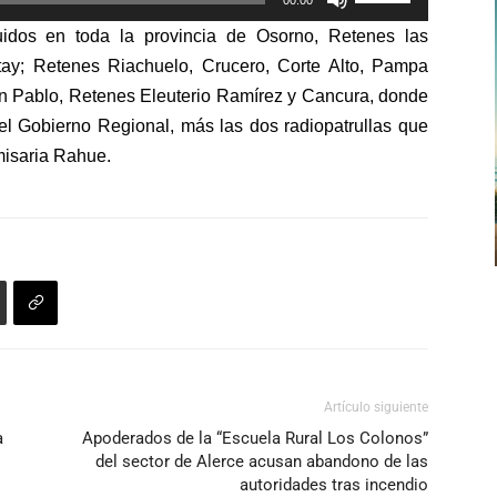
00:00
las
uidos en toda la provincia de Osorno, Retenes las
teclas
ay; Retenes Riachuelo, Crucero, Corte Alto, Pampa
de
an Pablo, Retenes Eleuterio Ramírez y Cancura, donde
flecha
el Gobierno Regional, más las dos radiopatrullas que
arriba/abajo
misaria Rahue.
para
aumentar
o
disminuir
el
volumen.
Artículo siguiente
a
Apoderados de la “Escuela Rural Los Colonos”
del sector de Alerce acusan abandono de las
autoridades tras incendio