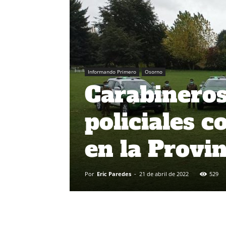
Informando Primero
Osorno
Carabineros 
policiales c
en la Provi
Por
Eric Paredes
-
21 de abril de 2022
529