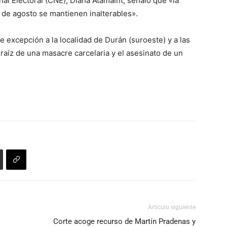
nal Electoral (CNE), Diana Atamaint, señaló que «la
0 de agosto se mantienen inalterables».
de excepción a la localidad de Durán (suroeste) y a las
 raíz de una masacre carcelaria y el asesinato de un
Artículo siguiente
Corte acoge recurso de Martín Pradenas y