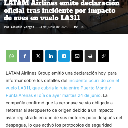
LATAM Airlines emite declaración
oficial tras incidente por impacto
de aves en vuelo LA311
Por
Claudia Vargas
-
24 de junio de 2026
102
LATAM Airlines Group emitió una declaración hoy, para
informar sobre los detalles del
incidente ocurrido con el
vuelo LA311, que cubría la ruta entre Puerto Montt y
Punta Arenas el día de ayer martes 24 de junio
. La
compañía confirmó que la aeronave se vio obligada a
retornar al aeropuerto de origen debido a un impacto
aviar registrado en uno de sus motores poco después del
despegue, lo que activó los protocolos de seguridad