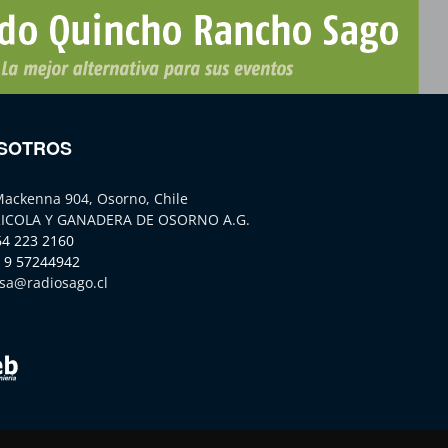
SOTROS
Mackenna 904, Osorno, Chile
ICOLA Y GANADERA DE OSORNO A.G.
64 223 2160
 9 57244942
sa@radiosago.cl