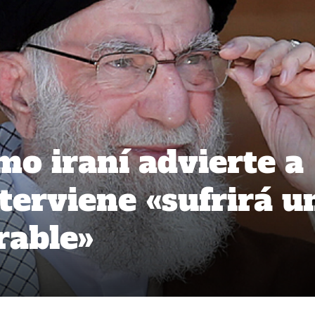
mo iraní advierte a
nterviene «sufrirá u
rable»