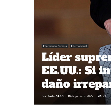
Informando Primero
Internacional
Líder supre
EE.UU.: Si i
daño irrepa
Por
Radio SAGO
-
18 de junio de 2025
73