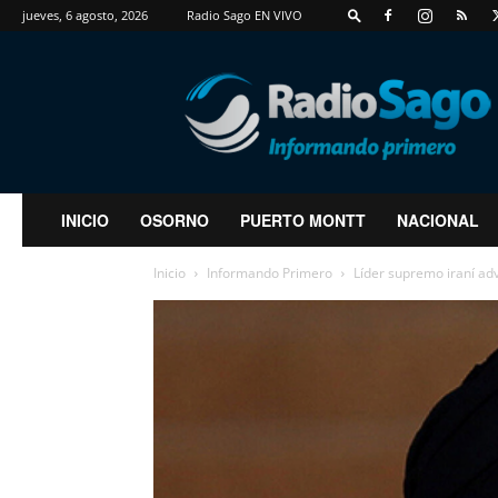
jueves, 6 agosto, 2026
Radio Sago EN VIVO
RadioSago
INICIO
OSORNO
PUERTO MONTT
NACIONAL
Inicio
Informando Primero
Líder supremo iraní adv