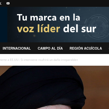
INTERNACIONAL
CAMPO AL DÍA
REGIÓN ACUÍCOLA
ierte a EE.UU.: Si interviene «sufrirá un daño irreparable»