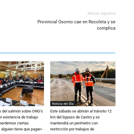
Artículo siguiente
Provincial Osorno cae en Recoleta y se
complica
Noticia del Día
s del salmón sobre ONG’s
Este sábado se abrirán al tránsito 12
n existencia de trabajo
km del bypass de Castro y se
 perdemos ciertas
mantendrá un perímetro con
 alguien tiene que pagar»
restricción por trabajos de