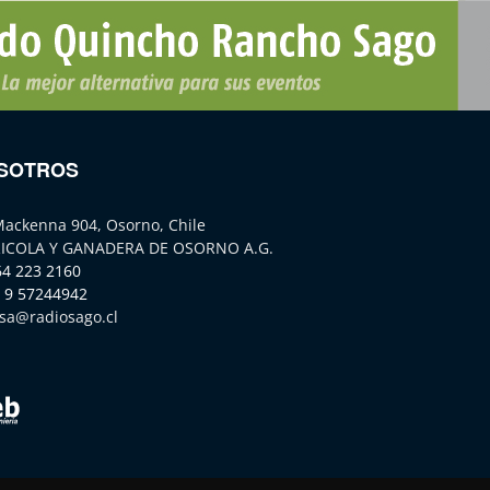
SOTROS
Mackenna 904, Osorno, Chile
ICOLA Y GANADERA DE OSORNO A.G.
64 223 2160
 9 57244942
sa@radiosago.cl