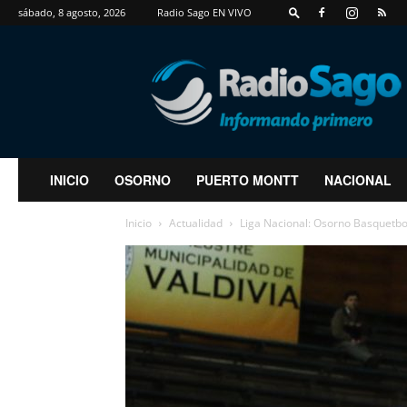
sábado, 8 agosto, 2026
Radio Sago EN VIVO
RadioSago
INICIO
OSORNO
PUERTO MONTT
NACIONAL
Inicio
Actualidad
Liga Nacional: Osorno Basquetbo