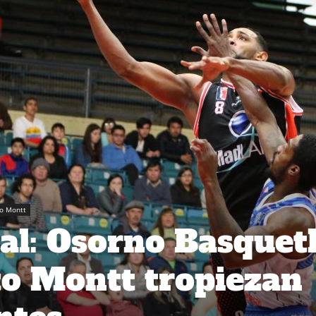
o Montt
al: Osorno Basquet
o Montt tropiezan