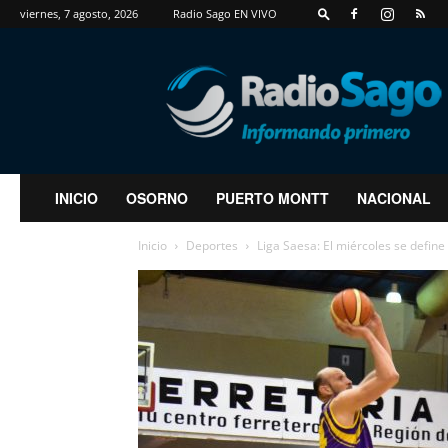
viernes, 7 agosto, 2026
Radio Sago EN VIVO
RadioSago
INICIO
OSORNO
PUERTO MONTT
NACIONAL
Inicio
Deportes
Liga Saesa: El miércoles se define 