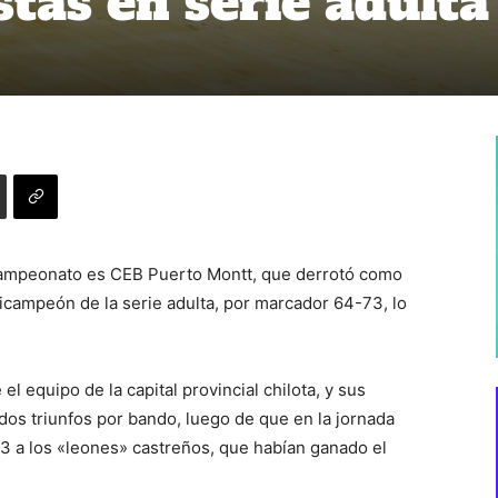
stas en serie adulta
el campeonato es CEB Puerto Montt, que derrotó como
 bicampeón de la serie adulta, por marcador 64-73, lo
 el equipo de la capital provincial chilota, y sus
dos triunfos por bando, luego de que en la jornada
83 a los «leones» castreños, que habían ganado el