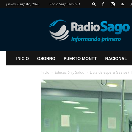
jueves, 6 agosto, 2026
Radio Sago EN VIVO
RadioSago
INICIO
OSORNO
PUERTO MONTT
NACIONAL
Inicio
Educación y Salud
Lista de espera GES se trip