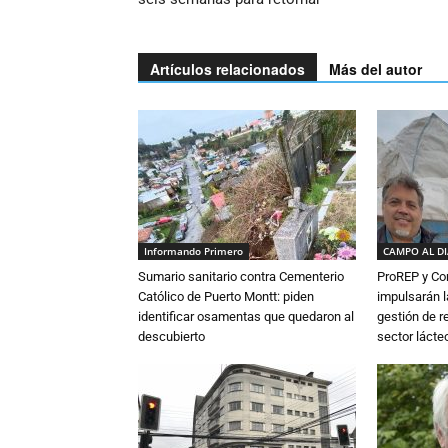
Artículos relacionados
Más del autor
Informando Primero
CAMPO AL D
Sumario sanitario contra Cementerio
ProREP y Co
Católico de Puerto Montt: piden
impulsarán l
identificar osamentas que quedaron al
gestión de r
descubierto
sector lácte