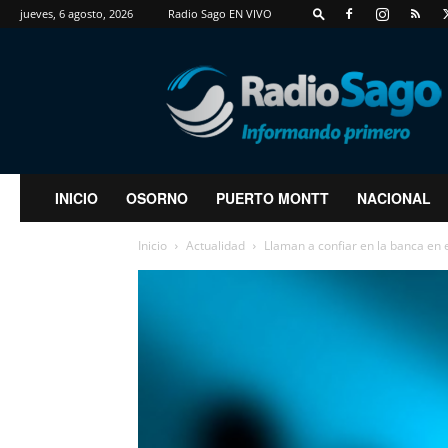
jueves, 6 agosto, 2026
Radio Sago EN VIVO
RadioSago
INICIO
OSORNO
PUERTO MONTT
NACIONAL
Inicio
Actualidad
Llaman a confiar en la banca en e