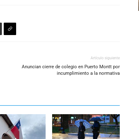
para
aumentar
o
disminuir
el
volumen.
Artículo siguiente
Anuncian cierre de colegio en Puerto Montt por
incumplimiento a la normativa