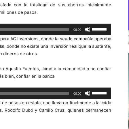
afada con la totalidad de sus ahorros inicialmente
 millones de pesos.
Utiliza
00:00
las
 para AC Inversions, donde la seudo compañía operaba
teclas
al, donde no existe una inversión real que la sustente,
de
n dineros de otros.
flecha
arriba/abajo
o Agustín Fuentes, llamó a la comunidad a no confiar
para
s bien, confiar en la banca.
aumentar
o
Utiliza
00:00
disminuir
las
el
 de pesos en estafa, que llevaron finalmente a la caída
teclas
volumen.
ntos, Rodolfo Dubó y Camilo Cruz, quienes permanecen
de
flecha
arriba/abajo