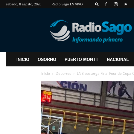
sábado, 8 agosto, 2026
Radio Sago EN VIVO
RadioSago
INICIO
OSORNO
PUERTO MONTT
NACIONAL
Inicio
Deportes
LNB posterga Final Four de Copa 