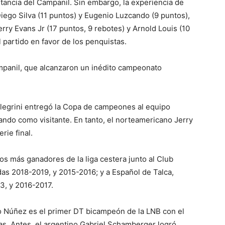
tancia del Campanil. Sin embargo, la experiencia de
iego Silva (11 puntos) y Eugenio Luzcando (9 puntos),
erry Evans Jr (17 puntos, 9 rebotes) y Arnold Louis (10
 partido en favor de los penquistas.
Campanil, que alcanzaron un inédito campeonato
Allegrini entregó la Copa de campeones al equipo
gando como visitante. En tanto, el norteamericano Jerry
rie final.
os más ganadores de la liga cestera junto al Club
as 2018-2019, y 2015-2016; y a Español de Talca,
3, y 2016-2017.
ano Núñez es el primer DT bicampeón de la LNB con el
s. Antes, el argentino Gabriel Schamberger logró