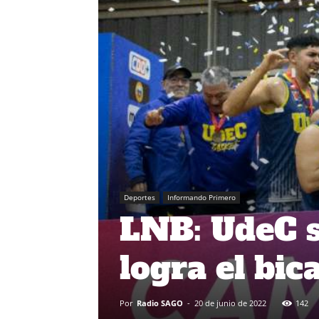
Deportes
Informando Primero
LNB: UdeC s
logra el bi
Por
Radio SAGO
-
20 de junio de 2022
142