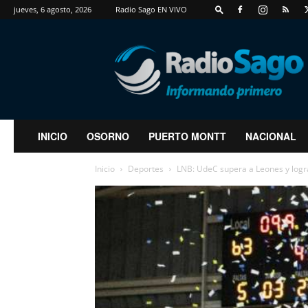
jueves, 6 agosto, 2026
Radio Sago EN VIVO
RadioSago
INICIO
OSORNO
PUERTO MONTT
NACIONAL
Inicio
Deportes
LNB: UdeC supera a Leones y logr