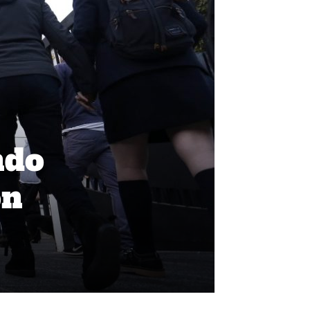
ndo
ón