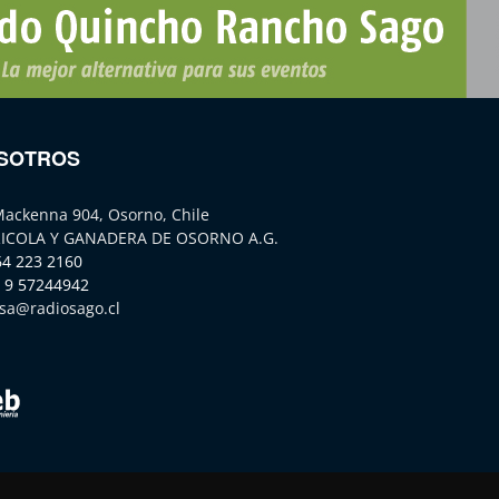
SOTROS
Mackenna 904, Osorno, Chile
ICOLA Y GANADERA DE OSORNO A.G.
64 223 2160
 9 57244942
sa@radiosago.cl