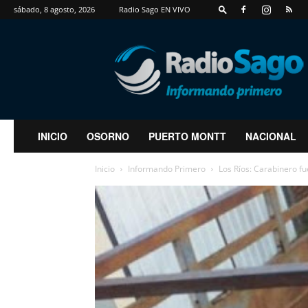
sábado, 8 agosto, 2026
Radio Sago EN VIVO
RadioSago
INICIO
OSORNO
PUERTO MONTT
NACIONAL
Inicio
Informando Primero
Los Ríos: Carabinero fu