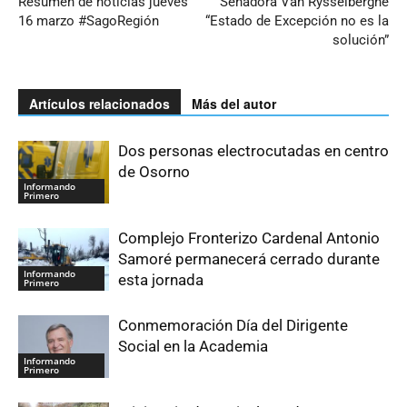
Resumen de noticias jueves
Senadora Van Rysselberghe
16 marzo #SagoRegión
“Estado de Excepción no es la
solución”
Artículos relacionados
Más del autor
Dos personas electrocutadas en centro
de Osorno
Informando
Primero
Complejo Fronterizo Cardenal Antonio
Samoré permanecerá cerrado durante
Informando
esta jornada
Primero
Conmemoración Día del Dirigente
Social en la Academia
Informando
Primero