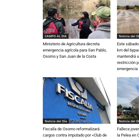
CAMPO AL DIA
Noticia del D
Ministerio de Agricultura decreta
Este sábado 
emergencia agrícola para San Pablo,
km del bypas
Osorno y San Juan de la Costa
mantendrá u
restricción p
emergencia
Noticia del Día
Noticia del D
Fiscalía de Osorno reformalizará
Fallece jove
cargos contra imputado por «Club de
la Pelea en 