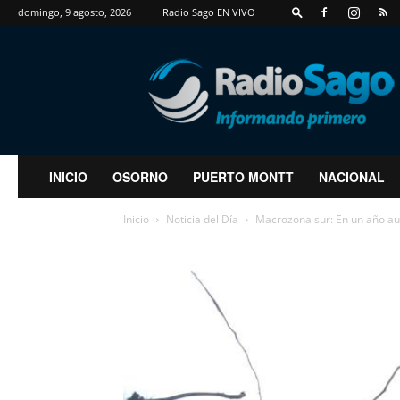
domingo, 9 agosto, 2026
Radio Sago EN VIVO
RadioSago
INICIO
OSORNO
PUERTO MONTT
NACIONAL
Inicio
Noticia del Día
Macrozona sur: En un año aum