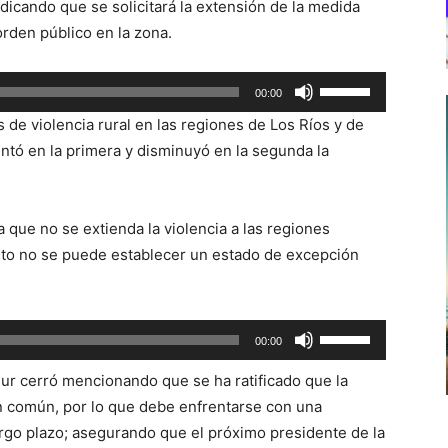
ndicando que se solicitará la extensión de la medida
orden público en la zona.
Utiliza
00:00
las
 de violencia rural en las regiones de Los Ríos y de
teclas
tó en la primera y disminuyó en la segunda la
de
flecha
arriba/abajo
 que no se extienda la violencia a las regiones
para
o no se puede establecer un estado de excepción
aumentar
o
disminuir
Utiliza
00:00
el
las
volumen.
ur cerró mencionando que se ha ratificado que la
teclas
en común, por lo que debe enfrentarse con una
de
argo plazo; asegurando que el próximo presidente de la
flecha