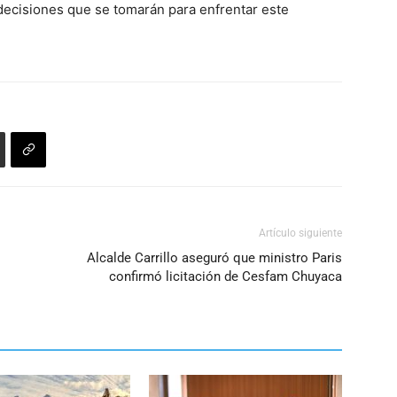
 decisiones que se tomarán para enfrentar este
arriba/abajo
para
aumentar
o
disminuir
el
volumen.
Artículo siguiente
Alcalde Carrillo aseguró que ministro Paris
confirmó licitación de Cesfam Chuyaca