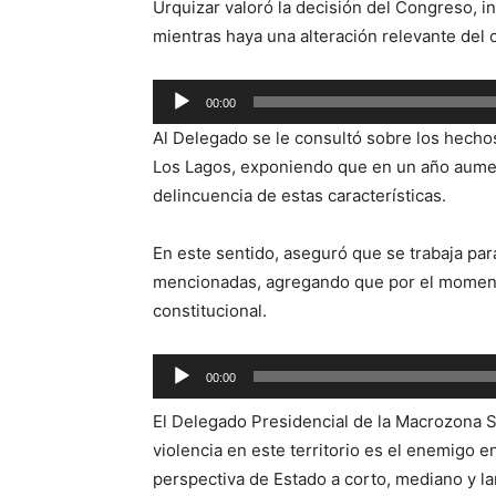
Urquizar valoró la decisión del Congreso, i
mientras haya una alteración relevante del 
Reproductor
00:00
de
Al Delegado se le consultó sobre los hechos
audio
Los Lagos, exponiendo que en un año aumen
delincuencia de estas características.
En este sentido, aseguró que se trabaja para
mencionadas, agregando que por el moment
constitucional.
Reproductor
00:00
de
El Delegado Presidencial de la Macrozona S
audio
violencia en este territorio es el enemigo 
perspectiva de Estado a corto, mediano y l