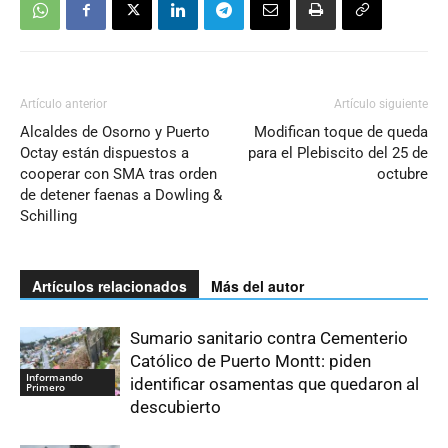
Artículo anterior
Artículo siguiente
Alcaldes de Osorno y Puerto
Modifican toque de queda
Octay están dispuestos a
para el Plebiscito del 25 de
cooperar con SMA tras orden
octubre
de detener faenas a Dowling &
Schilling
Artículos relacionados
Más del autor
Sumario sanitario contra Cementerio
Católico de Puerto Montt: piden
Informando
identificar osamentas que quedaron al
Primero
descubierto