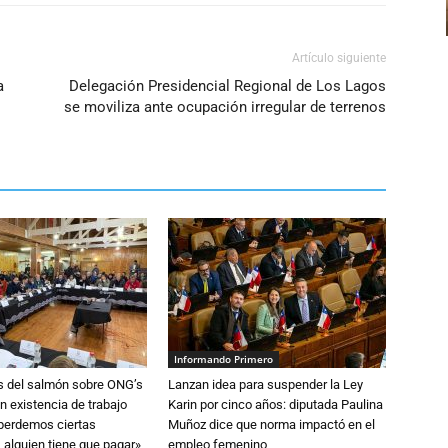
volumen.
Artículo siguiente
a
Delegación Presidencial Regional de Los Lagos
se moviliza ante ocupación irregular de terrenos
Informando Primero
s del salmón sobre ONG’s
Lanzan idea para suspender la Ley
n existencia de trabajo
Karin por cinco años: diputada Paulina
 perdemos ciertas
Muñoz dice que norma impactó en el
 alguien tiene que pagar»
empleo femenino