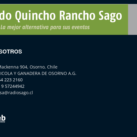
SOTROS
Mackenna 904, Osorno, Chile
ICOLA Y GANADERA DE OSORNO A.G.
64 223 2160
 9 57244942
sa@radiosago.cl