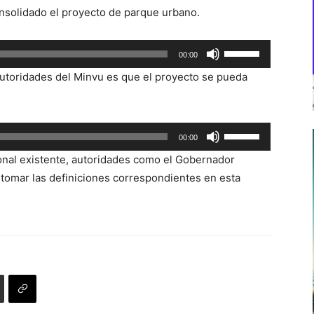
nsolidado el proyecto de parque urbano.
Utiliza
00:00
las
autoridades del Minvu es que el proyecto se pueda
teclas
de
flecha
Utiliza
00:00
arriba/abajo
las
para
ional existente, autoridades como el Gobernador
teclas
aumentar
 tomar las definiciones correspondientes en esta
de
o
flecha
disminuir
arriba/abajo
el
para
volumen.
aumentar
o
disminuir
el