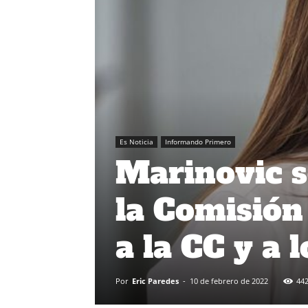
Es Noticia
Informando Primero
Marinovic s
la Comisión 
a la CC y a 
Por
Eric Paredes
-
10 de febrero de 2022
44