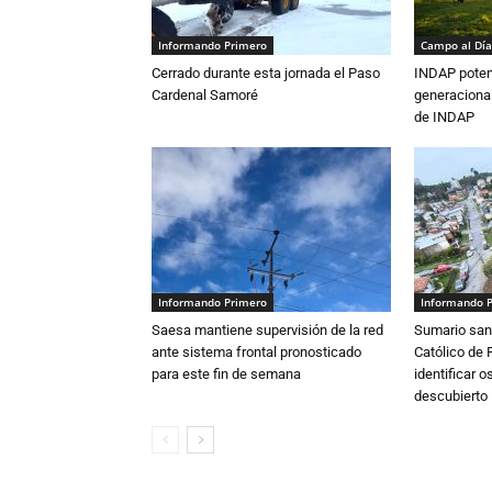
Informando Primero
Campo al Día
Cerrado durante esta jornada el Paso
INDAP poten
Cardenal Samoré
generacional
de INDAP
Informando Primero
Informando 
Saesa mantiene supervisión de la red
Sumario sani
ante sistema frontal pronosticado
Católico de 
para este fin de semana
identificar 
descubierto