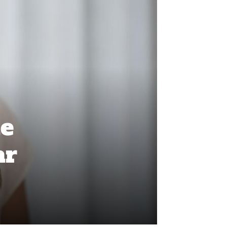
te
ar