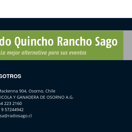
SOTROS
Mackenna 904, Osorno, Chile
ICOLA Y GANADERA DE OSORNO A.G.
64 223 2160
 9 57244942
sa@radiosago.cl