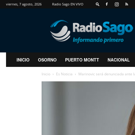
viernes, 7 agosto, 2026
Radio Sago EN VIVO
RadioSago
INICIO
OSORNO
PUERTO MONTT
NACIONAL
Inicio
Es Noticia
Marinovic será denunciada ante la 