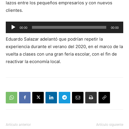
lazos entre los pequeños empresarios y con nuevos
clientes.
Reproductor
00:00
00:00
de
Eduardo Salazar adelantó que podrían repetir la
audio
experiencia durante el verano del 2020, en el marco de la
vuelta a clases con una gran feria escolar, con el fin de
reactivar la economía local.
Artículo anterior
Artículo siguiente