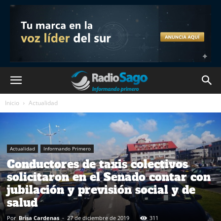
Inicio
Actualidad
Actualidad
Informando Primero
Conductores de taxis colectivos
solicitaron en el Senado contar con
jubilación y previsión social y de
salud
Por
Brisa Cardenas
-
27 de diciembre de 2019
311