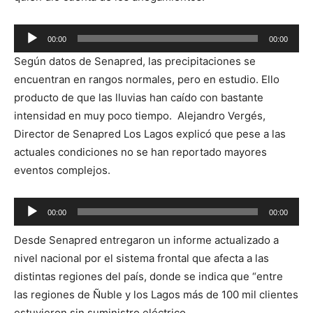
Reproductor
00:00
00:00
de
Según datos de Senapred, las precipitaciones se
audio
encuentran en rangos normales, pero en estudio. Ello
producto de que las lluvias han caído con bastante
intensidad en muy poco tiempo. Alejandro Vergés,
Director de Senapred Los Lagos explicó que pese a las
actuales condiciones no se han reportado mayores
eventos complejos.
Reproductor
00:00
00:00
de
Desde Senapred entregaron un informe actualizado a
audio
nivel nacional por el sistema frontal que afecta a las
distintas regiones del país, donde se indica que “entre
las regiones de Ñuble y los Lagos más de 100 mil clientes
estuvieron sin suministro eléctrico.