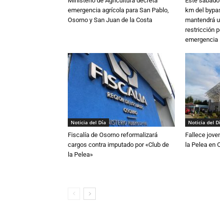
Ministerio de Agricultura decreta
Este sábado 
emergencia agrícola para San Pablo,
km del bypas
Osorno y San Juan de la Costa
mantendrá u
restricción p
emergencia
Noticia del Día
Noticia del D
Fiscalía de Osorno reformalizará
Fallece jove
cargos contra imputado por «Club de
la Pelea en 
la Pelea»