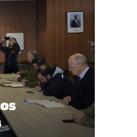
los
n