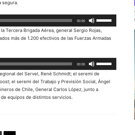
a segura.
Utiliza
00:00
las
 la Tercera Brigada Aérea, general Sergio Rojas,
teclas
dos más de 1.200 efectivos de las Fuerzas Armadas
de
flecha
arriba/abajo
Utiliza
00:00
para
las
aumentar
 regional del Servel, René Schmidt; el seremi de
teclas
o
st; el seremi del Trabajo y Previsión Social, Ángel
de
disminuir
ineros de Chile, General Carlos López, junto a
flecha
el
de equipos de distintos servicios.
arriba/abajo
volumen.
para
aumentar
o
disminuir