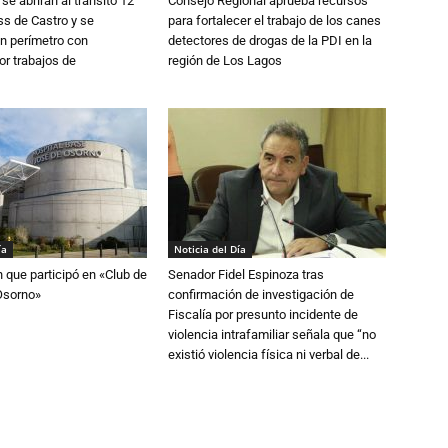
se abrirán al tránsito 12
Consejo Regional aprueba recursos
s de Castro y se
para fortalecer el trabajo de los canes
n perímetro con
detectores de drogas de la PDI en la
or trabajos de
región de Los Lagos
ía
Noticia del Día
n que participó en «Club de
Senador Fidel Espinoza tras
Osorno»
confirmación de investigación de
Fiscalía por presunto incidente de
violencia intrafamiliar señala que “no
existió violencia física ni verbal de...