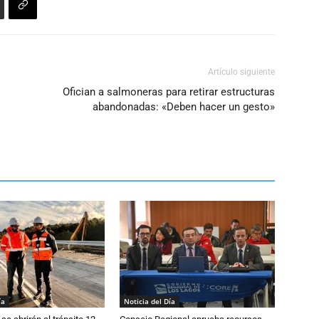
el
volumen.
Artículo siguiente
Ofician a salmoneras para retirar estructuras
abandonadas: «Deben hacer un gesto»
ía
Noticia del Día