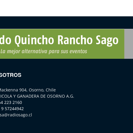
SOTROS
Mackenna 904, Osorno, Chile
ICOLA Y GANADERA DE OSORNO A.G.
64 223 2160
 9 57244942
sa@radiosago.cl