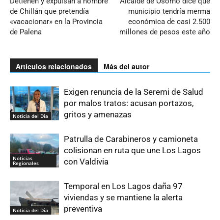
Detienen y expulsan a hombre
Alcalde de Osorno dice que
de Chillán que pretendía
municipio tendría merma
«vacacionar» en la Provincia
económica de casi 2.500
de Palena
millones de pesos este año
Artículos relacionados
Más del autor
Exigen renuncia de la Seremi de Salud
por malos tratos: acusan portazos,
gritos y amenazas
Noticia del Día
Patrulla de Carabineros y camioneta
colisionan en ruta que une Los Lagos
Noticias
con Valdivia
Regionales
Temporal en Los Lagos daña 97
viviendas y se mantiene la alerta
preventiva
Noticia del Día