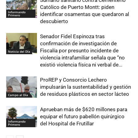
Sumario sanitario contra Cementerio
Católico de Puerto Montt: piden
Informando
identificar osamentas que quedaron al
Primero
descubierto
Senador Fidel Espinoza tras
confirmación de investigación de
Fiscalía por presunto incidente de
Noticia del Día
violencia intrafamiliar señala que “no
existió violencia física ni verbal de...
ProREP y Consorcio Lechero
impulsarán la sustentabilidad y gestión
de residuos plásticos en sector lácteo
Campo al Día
Aprueban más de $620 millones para
equipar el futuro pabellón quirúrgico
Informando
del Hospital de Frutillar
Primero