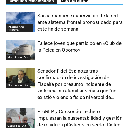
Artículos relacionados
Más del autor
Saesa mantiene supervisión de la red
ante sistema frontal pronosticado para
Informando
este fin de semana
Primero
Fallece joven que participó en «Club de
la Pelea en Osorno»
Noticia del Día
Senador Fidel Espinoza tras
confirmación de investigación de
Fiscalía por presunto incidente de
Noticia del Día
violencia intrafamiliar señala que “no
existió violencia física ni verbal de...
ProREP y Consorcio Lechero
impulsarán la sustentabilidad y gestión
de residuos plásticos en sector lácteo
Campo al Día