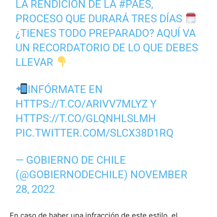
LA RENDICIÓN DE LA
#PAES
,
PROCESO QUE DURARÁ TRES DÍAS
¿TIENES TODO PREPARADO? AQUÍ VA
UN RECORDATORIO DE LO QUE DEBES
LLEVAR
INFÓRMATE EN
HTTPS://T.CO/ARIVV7MLYZ
Y
HTTPS://T.CO/GLQNHLSLMH
PIC.TWITTER.COM/SLCX38D1RQ
— GOBIERNO DE CHILE
(@GOBIERNODECHILE)
NOVEMBER
28, 2022
En caso de haber una infracción de este estilo, el